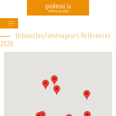
Main
navigation
Urbanistes/aménageurs Références
Skip
to
2026
main
content