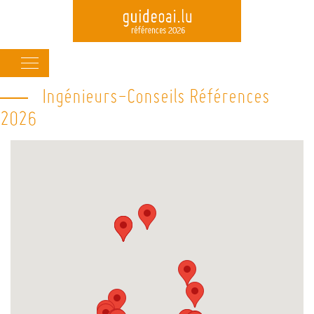
Main
navigation
Ingénieurs-Conseils Références
Skip
to
2026
main
content