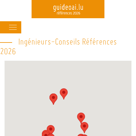
Main
navigation
Ingénieurs-Conseils Références
Skip
to
2026
main
content