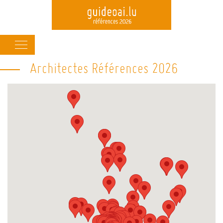
Main
navigation
Architectes Références 2026
Skip
to
main
content