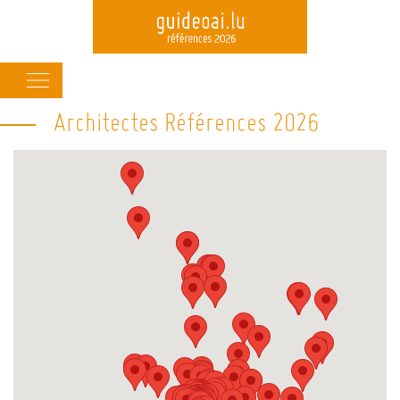
Main
navigation
Architectes Références 2026
Skip
to
main
content