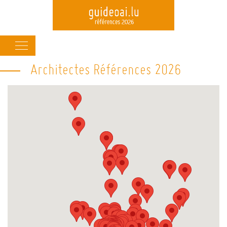
Main
navigation
Architectes Références 2026
Skip
to
main
content