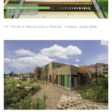
4;6-7 Ecole et Maison-relais à Howald - Couvent : projet pilote