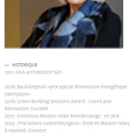
HISTORIQUE
2011: XXA architecture Sàrl
2016: Bauhärepraïs «prix spécial Rénovation énergétique
exemplaire»
2016: Green Building Solutons Award : Grand prix
Rénovation Durable
2017 : Concours Maison-relais Mondercange : 1er prix
2023 : Prix solaire Luxembourgeois : Ecole et Maison-relais
à Howald- Couvent