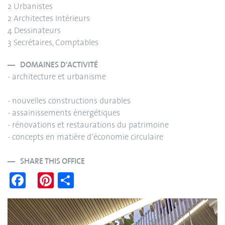
2 Urbanistes
2 Architectes Intérieurs
4 Dessinateurs
3 Secrétaires, Comptables
DOMAINES D'ACTIVITÉ
- architecture et urbanisme
- nouvelles constructions durables
- assainissements énergétiques
- rénovations et restaurations du patrimoine
- concepts en matière d‘économie circulaire
SHARE THIS OFFICE
Fa
Pi
S
ce
nt
ha
bo
er
re