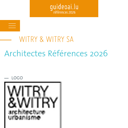
Main
navigation
WITRY & WITRY SA
Skip
to
main
Architectes Références 2026
content
LOGO