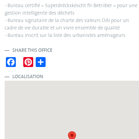
- Bureau certifié « Superdréckskëscht fir Betriiber » pour une
gestion intelligente des déchets
- Bureau signataire de la charte des valeurs OAI pour un
cadre de vie durable et un vivre ensemble de qualité
- Bureau inscrit sur la liste des urbanistes aménageurs
SHARE THIS OFFICE
Fa
Pi
S
ce
nt
ha
bo
er
re
LOCALISATION
ok
es
t