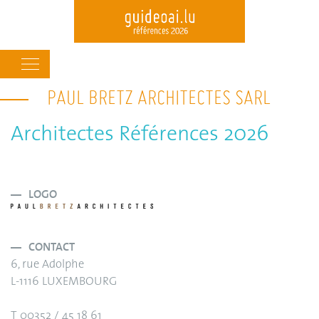
Main
navigation
PAUL BRETZ ARCHITECTES SARL
Skip
to
main
Architectes Références 2026
content
LOGO
CONTACT
6, rue Adolphe
L-1116 LUXEMBOURG
T 00352 / 45 18 61