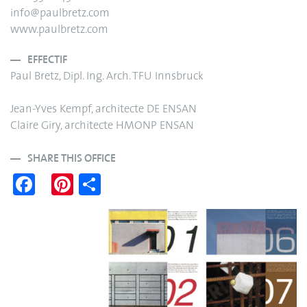
info@paulbretz.com
www.paulbretz.com
EFFECTIF
Paul Bretz, Dipl. Ing. Arch. TFU Innsbruck
Jean-Yves Kempf, architecte DE ENSAN
Claire Giry, architecte HMONP ENSAN
SHARE THIS OFFICE
Fa
Pi
S
ce
nt
ha
bo
er
re
ok
es
t