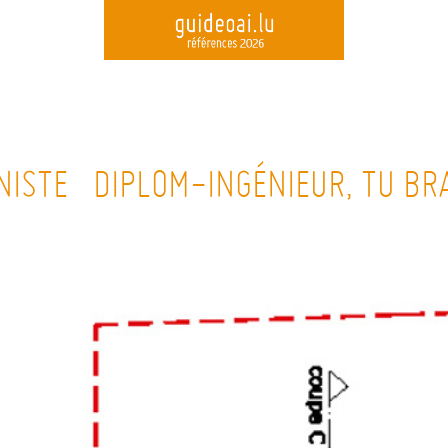
Skip
to
ANISTE DIPLOM-INGÉNIEUR, TU B
main
content