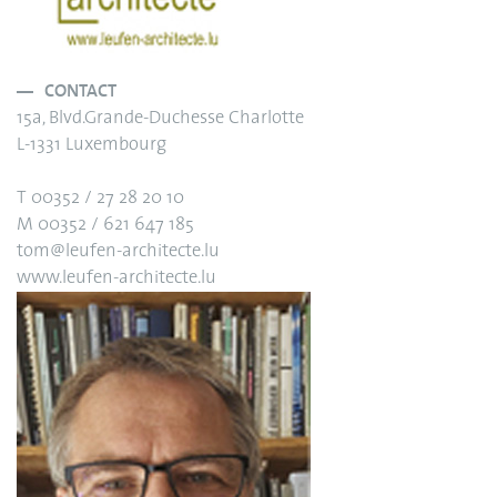
CONTACT
15a, Blvd.Grande-Duchesse Charlotte
L-1331 Luxembourg
T 00352 / 27 28 20 10
M 00352 / 621 647 185
tom@leufen-architecte.lu
www.leufen-architecte.lu