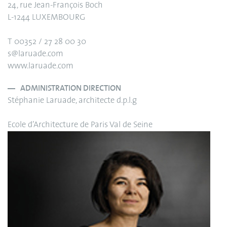
24, rue Jean-François Boch
L-1244 LUXEMBOURG
T 00352 / 27 28 00 30
s@laruade.com
www.laruade.com
ADMINISTRATION DIRECTION
Stéphanie Laruade, architecte d.p.l.g
Ecole d’Architecture de Paris Val de Seine