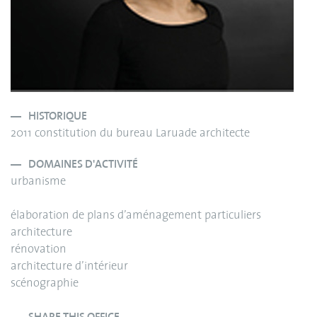
HISTORIQUE
2011 constitution du bureau Laruade architecte
DOMAINES D'ACTIVITÉ
urbanisme
élaboration de plans d’aménagement particuliers
architecture
rénovation
architecture d’intérieur
scénographie