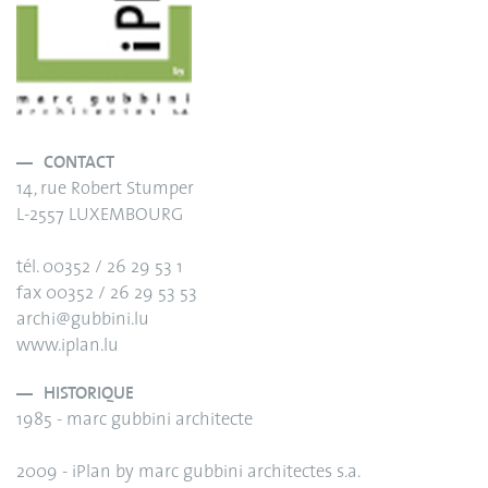
CONTACT
14, rue Robert Stumper
L-2557 LUXEMBOURG
tél. 00352 / 26 29 53 1
fax 00352 / 26 29 53 53
archi@gubbini.lu
www.iplan.lu
HISTORIQUE
1985 - marc gubbini architecte
2009 - iPlan by marc gubbini architectes s.a.