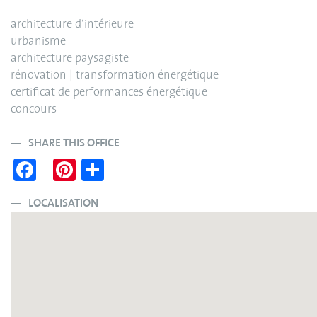
architecture d‘intérieure
urbanisme
architecture paysagiste
rénovation | transformation énergétique
certificat de performances énergétique
concours
SHARE THIS OFFICE
Fa
Pi
S
ce
nt
ha
bo
er
re
LOCALISATION
ok
es
t