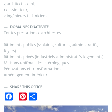
3 architectes dipl.,
1 dessinateur,
2 ingénieurs-techniciens
DOMAINES D'ACTIVITÉ
Toutes prestations d’architectes
Bâtiments publics (scolaires, culturels, administratifs,
foyers)
Bâtiments privés (industriels, administratifs, logements)
Maisons unifmaliales et écologiques
Rénovations et transformations
Aménagement intérieur
SHARE THIS OFFICE
Fa
Pi
S
ce
nt
ha
bo
er
re