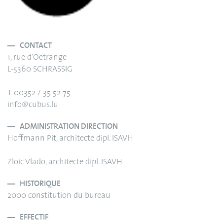
CONTACT
1, rue d’Oetrange
L-5360 SCHRASSIG
T 00352 / 35 52 75
info@cubus.lu
ADMINISTRATION DIRECTION
Hoffmann Pit, architecte dipl. ISAVH
Zloic Vlado, architecte dipl. ISAVH
HISTORIQUE
2000 constitution du bureau
EFFECTIF