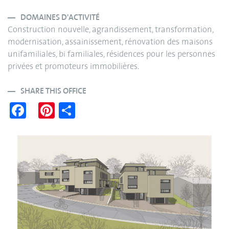
DOMAINES D'ACTIVITÉ
Construction nouvelle, agrandissement, transformation,
modernisation, assainissement, rénovation des maisons
unifamiliales, bi familiales, résidences pour les personnes
privées et promoteurs immobilières.
SHARE THIS OFFICE
Fa
Pi
S
ce
nt
ha
bo
er
re
ok
es
t