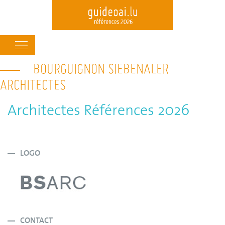
Main
navigation
BOURGUIGNON SIEBENALER
Skip
to
ARCHITECTES
main
content
Architectes Références 2026
LOGO
CONTACT