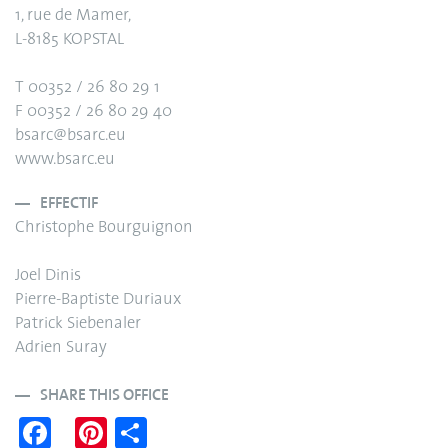
1, rue de Mamer,
L-8185 KOPSTAL
T 00352 / 26 80 29 1
F 00352 / 26 80 29 40
bsarc@bsarc.eu
www.bsarc.eu
EFFECTIF
Christophe Bourguignon
Joel Dinis
Pierre-Baptiste Duriaux
Patrick Siebenaler
Adrien Suray
SHARE THIS OFFICE
Fa
Pi
S