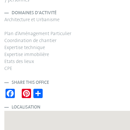
7 personnes
DOMAINES D'ACTIVITÉ
Architecture et Urbanisme
Plan d’Aménagement Particulier
Coordination de chantier
Expertise technique
Expertise immobilière
Etats des lieux
CPE
SHARE THIS OFFICE
Fa
Pi
S
ce
nt
ha
bo
er
re
LOCALISATION
ok
es
t