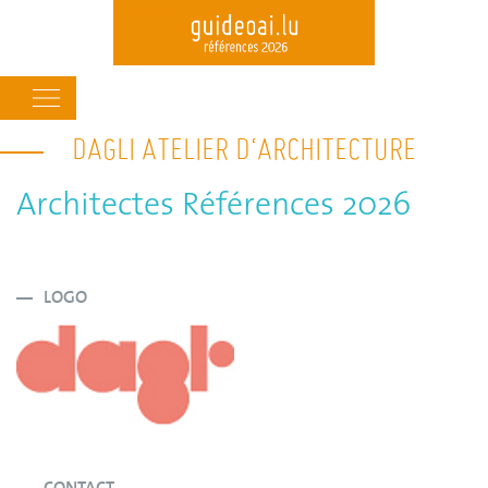
Main
navigation
DAGLI ATELIER D‘ARCHITECTURE
Skip
to
main
Architectes Références 2026
content
LOGO