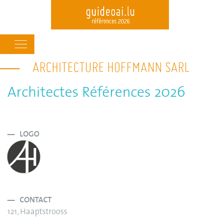
Main
navigation
ARCHITECTURE HOFFMANN SARL
Skip
to
main
Architectes Références 2026
content
LOGO
CONTACT
121, Haaptstrooss