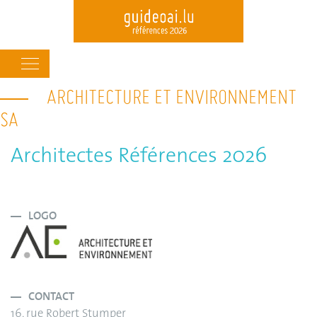
Main
navigation
ARCHITECTURE ET ENVIRONNEMENT
Skip
to
SA
main
content
Architectes Références 2026
LOGO
CONTACT
16, rue Robert Stumper