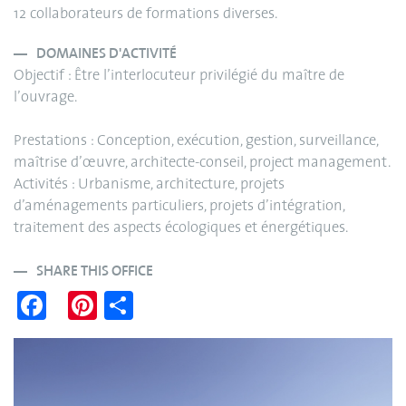
12 collaborateurs de formations diverses.
DOMAINES D'ACTIVITÉ
Objectif : Être l’interlocuteur privilégié du maître de
l’ouvrage.
Prestations : Conception, exécution, gestion, surveillance,
maîtrise d’œuvre, architecte-conseil, project management.
Activités : Urbanisme, architecture, projets
d’aménagements particuliers, projets d’intégration,
traitement des aspects écologiques et énergétiques.
SHARE THIS OFFICE
Fa
Pi
S
ce
nt
ha
bo
er
re
ok
es