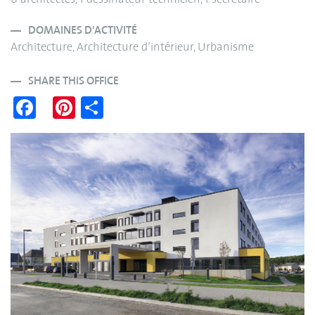
6 architectes, 1 dessinateur-technicien, 1 secrétaire
DOMAINES D'ACTIVITÉ
Architecture, Architecture d’intérieur, Urbanisme
SHARE THIS OFFICE
Fa
Pi
S
ce
nt
ha
bo
er
re
ok
es
t