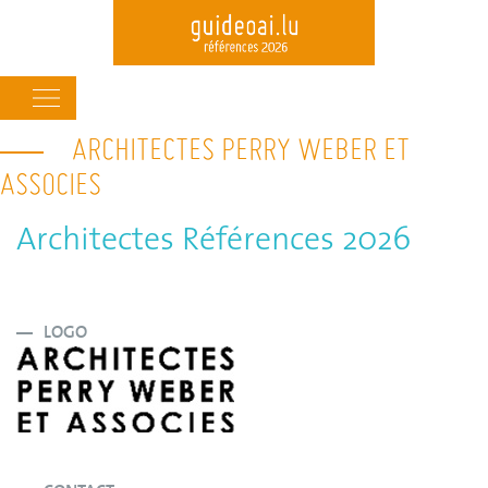
Main
navigation
ARCHITECTES PERRY WEBER ET
Skip
to
ASSOCIES
main
content
Architectes Références 2026
LOGO