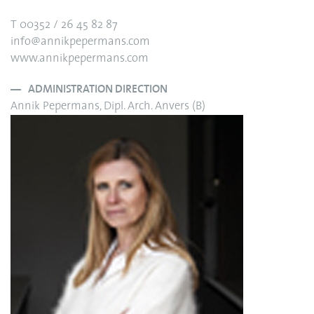
T 00352 / 26 45 82 87
info@annikpepermans.com
www.annikpepermans.com
ADMINISTRATION DIRECTION
Annik Pepermans, Dipl. Arch. Anvers (B)