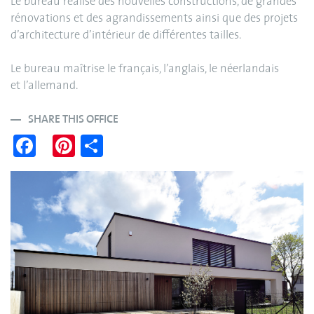
Le bureau réalise des nouvelles constructions, de grandes
rénovations et des agrandissements ainsi que des projets
d’architecture d’intérieur de différentes tailles.
Le bureau maîtrise le français, l’anglais, le néerlandais
et l’allemand.
SHARE THIS OFFICE
Fa
Pi
S
ce
nt
ha
bo
er
re
ok
es
t