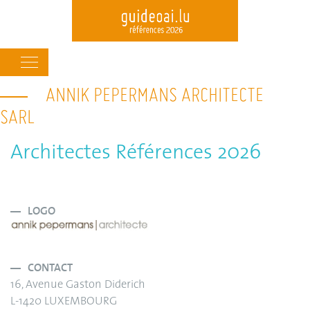
Main
navigation
ANNIK PEPERMANS ARCHITECTE
Skip
to
SARL
main
content
Architectes Références 2026
LOGO
CONTACT
16, Avenue Gaston Diderich
L-1420 LUXEMBOURG