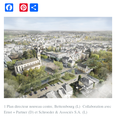
Fa
Pi
S
ce
nt
ha
bo
er
re
ok
es
t
1 Plan directeur nouveau centre, Bettembourg (L) Collaboration avec
Ernst + Partner (D) et Schroeder & Associés S.A. (L)