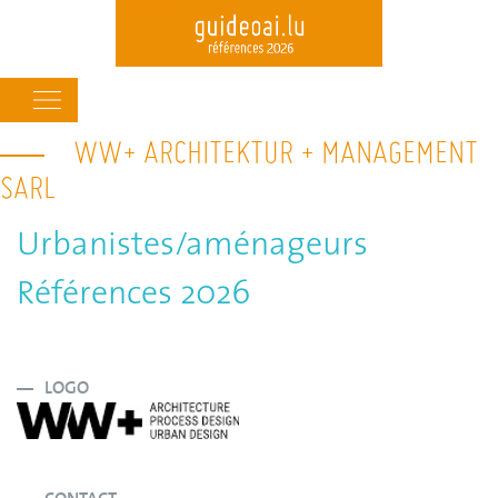
Main
navigation
WW+ ARCHITEKTUR + MANAGEMENT
Skip
to
SARL
main
content
Urbanistes/aménageurs
Références 2026
LOGO