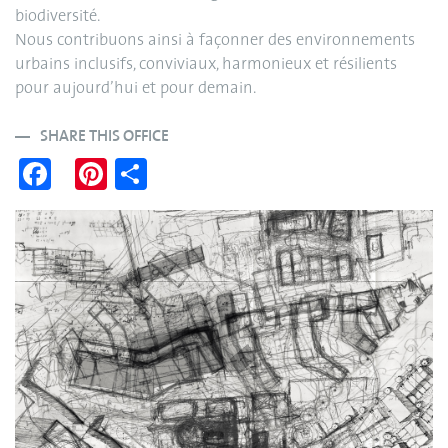
biodiversité.
Nous contribuons ainsi à façonner des environnements
urbains inclusifs, conviviaux, harmonieux et résilients
pour aujourd’hui et pour demain.
SHARE THIS OFFICE
Fa
Pi
S
ce
nt
ha
bo
er
re
ok
es
t