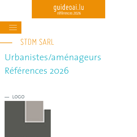
Main
navigation
STDM SARL
Skip
to
main
Urbanistes/aménageurs
content
Références 2026
LOGO