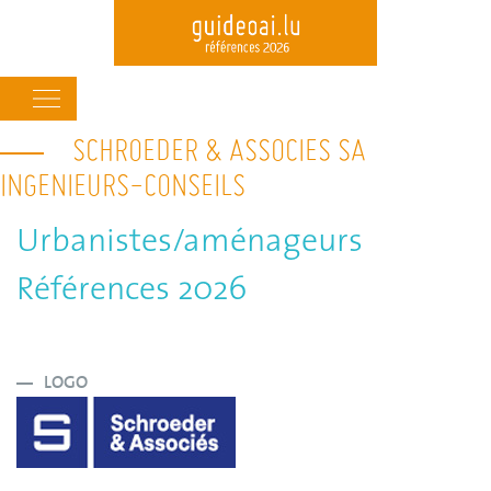
Main
navigation
SCHROEDER & ASSOCIES SA
Skip
to
INGENIEURS-CONSEILS
main
content
Urbanistes/aménageurs
Références 2026
LOGO