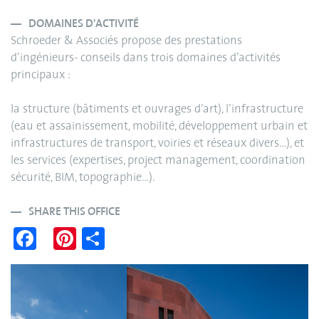
DOMAINES D'ACTIVITÉ
Schroeder & Associés propose des prestations
d’ingénieurs- conseils dans trois domaines d’activités
principaux :
la structure (bâtiments et ouvrages d’art), l’infrastructure
(eau et assainissement, mobilité, développement urbain et
infrastructures de transport, voiries et réseaux divers…), et
les services (expertises, project management, coordination
sécurité, BIM, topographie…).
SHARE THIS OFFICE
Fa
Pi
S
ce
nt
ha
bo
er
re
ok
es