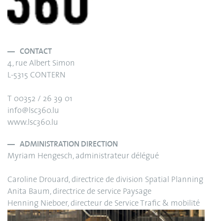
CONTACT
4, rue Albert Simon
L-5315 CONTERN
T 00352 / 26 39 01
info@lsc360.lu
www.lsc360.lu
ADMINISTRATION DIRECTION
Myriam Hengesch, administrateur délégué
Caroline Drouard, directrice de division Spatial Planning
Anita Baum, directrice de service Paysage
Henning Nieboer, directeur de Service Trafic & mobilité