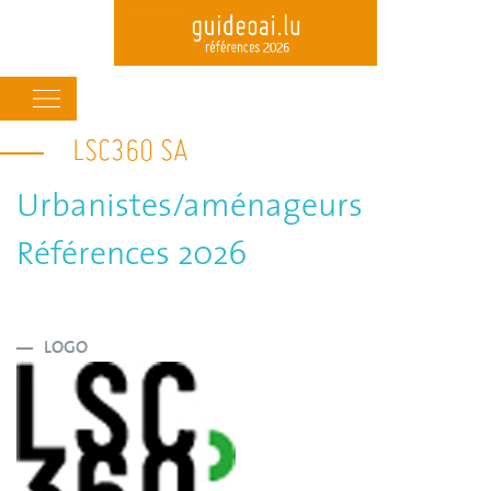
Main
navigation
LSC360 SA
Skip
to
main
Urbanistes/aménageurs
content
Références 2026
LOGO