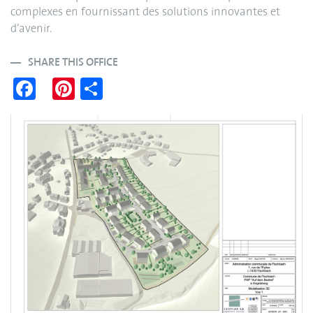
complexes en fournissant des solutions innovantes et
d’avenir.
SHARE THIS OFFICE
Fa
Pi
S
ce
nt
ha
bo
er
re
ok
es
t