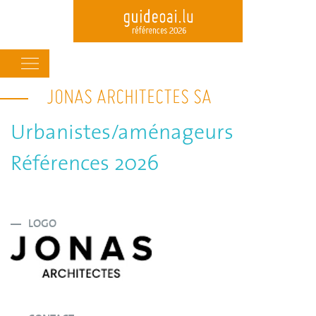
Main
navigation
JONAS ARCHITECTES SA
Skip
to
main
Urbanistes/aménageurs
content
Références 2026
LOGO