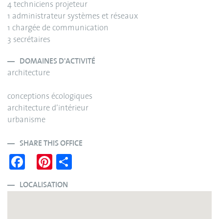
4 techniciens projeteur
1 administrateur systèmes et réseaux
1 chargée de communication
3 secrétaires
DOMAINES D'ACTIVITÉ
architecture
conceptions écologiques
architecture d’intérieur
urbanisme
SHARE THIS OFFICE
Fa
Pi
S
ce
nt
ha
bo
er
re
LOCALISATION
ok
es