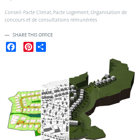
Conseil: Pacte Climat, Pacte Logement, Organisation de
concours et de consultations rémunérées
SHARE THIS OFFICE
Fa
Pi
S
ce
nt
ha
bo
er
re
ok
es
t