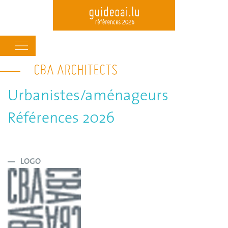
Main
navigation
CBA ARCHITECTS
Skip
to
main
Urbanistes/aménageurs
content
Références 2026
LOGO