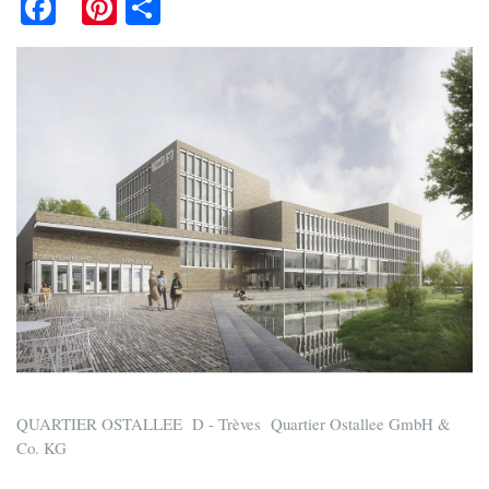
Fa
Pi
S
ce
nt
ha
bo
er
re
ok
es
t
QUARTIER OSTALLEE D - Trèves Quartier Ostallee GmbH &
Co. KG