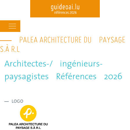
Main
navigation
PALEA ARCHITECTURE DU PAYSAGE
Skip
to
S.À R.L
main
content
Architectes-/ ingénieurs-
paysagistes Références 2026
LOGO