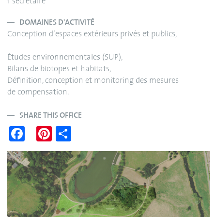
1 secrétaire
DOMAINES D'ACTIVITÉ
Conception d’espaces extérieurs privés et publics,
Études environnementales (SUP),
Bilans de biotopes et habitats,
Définition, conception et monitoring des mesures
de compensation.
SHARE THIS OFFICE
Fa
Pi
S
ce
nt
ha
bo
er
re
ok
es
t