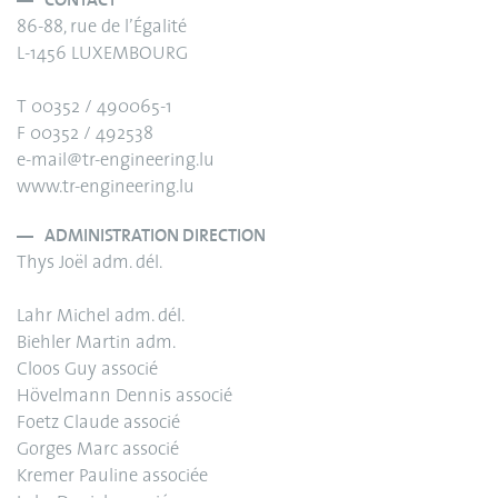
CONTACT
86-88, rue de l’Égalité
L-1456 LUXEMBOURG
T 00352 / 490065-1
F 00352 / 492538
e-mail@tr-engineering.lu
www.tr-engineering.lu
ADMINISTRATION DIRECTION
Thys Joël adm. dél.
Lahr Michel adm. dél.
Biehler Martin adm.
Cloos Guy associé
Hövelmann Dennis associé
Foetz Claude associé
Gorges Marc associé
Kremer Pauline associée