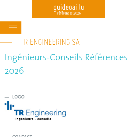
Main
navigation
TR ENGINEERING SA
Skip
to
main
Ingénieurs-Conseils Références
content
2026
LOGO