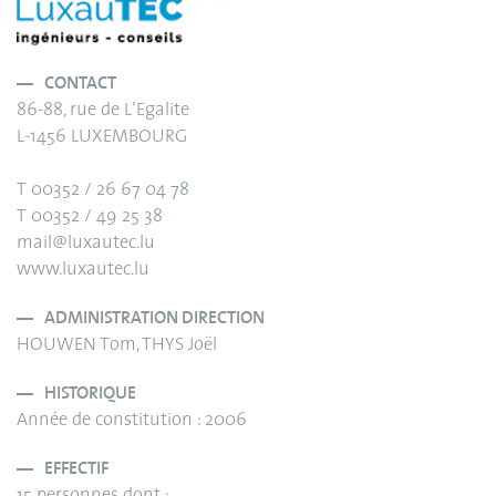
CONTACT
86-88, rue de L’Egalite
L-1456 LUXEMBOURG
T 00352 / 26 67 04 78
T 00352 / 49 25 38
mail@luxautec.lu
www.luxautec.lu
ADMINISTRATION DIRECTION
HOUWEN Tom, THYS Joël
HISTORIQUE
Année de constitution : 2006
EFFECTIF
15 personnes dont :