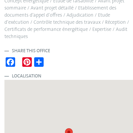
Concept énergétique / Etude de faisabilité / Avant projet
sommaire / Avant projet détaillé / Etablissement des
documents d’appel d’offres / Adjudication / Etude
d’exécution / Contrôle technique des travaux / Réception /
Certificats de performance énergétique / Expertise / Audit
techniques
SHARE THIS OFFICE
Fa
Pi
S
ce
nt
ha
bo
er
re
LOCALISATION
ok
es
t