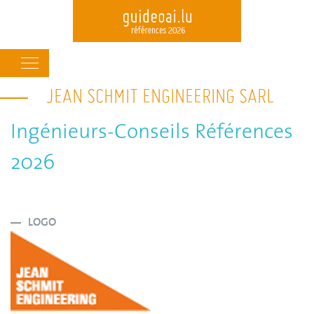
Main
navigation
JEAN SCHMIT ENGINEERING SARL
Skip
to
main
Ingénieurs-Conseils Références
content
2026
LOGO