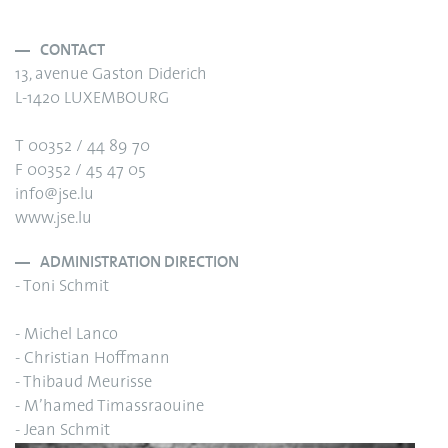
CONTACT
13, avenue Gaston Diderich
L-1420 LUXEMBOURG
T 00352 / 44 89 70
F 00352 / 45 47 05
info@jse.lu
www.jse.lu
ADMINISTRATION DIRECTION
- Toni Schmit
- Michel Lanco
- Christian Hoffmann
- Thibaud Meurisse
- M’hamed Timassraouine
- Jean Schmit