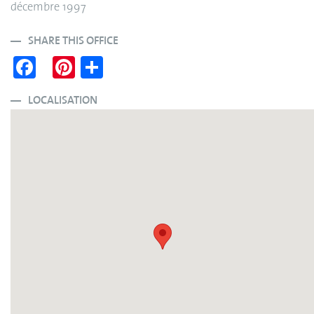
décembre 1997
SHARE THIS OFFICE
Fa
Pi
S
ce
nt
ha
bo
er
re
LOCALISATION
ok
es
t