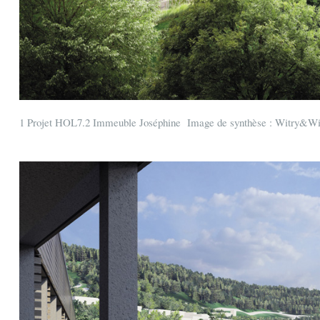
1 Projet HOL7.2 Immeuble Joséphine Image de synthèse : Witry&Wit