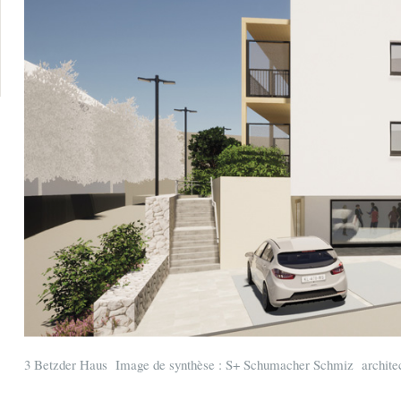
3 Betzder Haus Image de synthèse : S+ Schumacher Schmiz archite