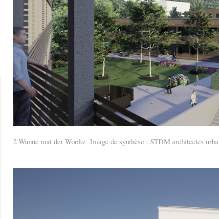
2 Wunne mat der Wooltz Image de synthèse : STDM architectes urba