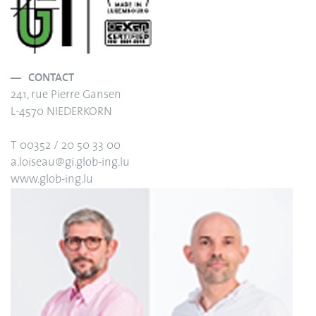
CONTACT
241, rue Pierre Gansen
L-4570 NIEDERKORN
T 00352 / 20 50 33 00
a.loiseau@gi.glob-ing.lu
www.glob-ing.lu