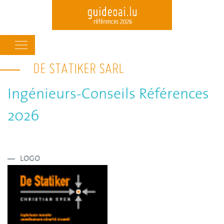
Main
navigation
DE STATIKER SARL
Skip
to
main
Ingénieurs-Conseils Références
content
2026
LOGO