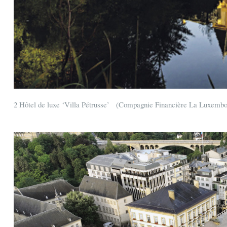
2 Hôtel de luxe ‘Villa Pétrusse’ (Compagnie Financière La Luxem