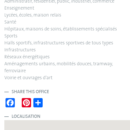
Administratif, résidentiel, public, industriel, commerce
Enseignement
Lycées, écoles, maison relais
Santé
Hôpitaux, maisons de soins, établissements spécialisés
Sports
Halls sportifs, infrastructures sportives de tous types
Infrastructures
Réseaux énergétiques
Aménagements urbains, mobilités douces, tramway,
ferroviaire
Voirie et ouvrages d’art
SHARE THIS OFFICE
Fa
Pi
S
ce
nt
ha
bo
er
re
LOCALISATION
ok
es