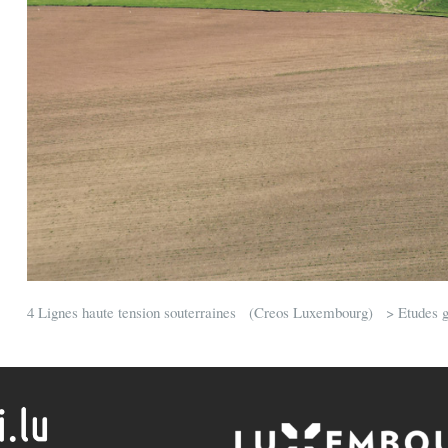
4 Lignes haute tension souterraines (Creos Luxembourg) > Etudes gé