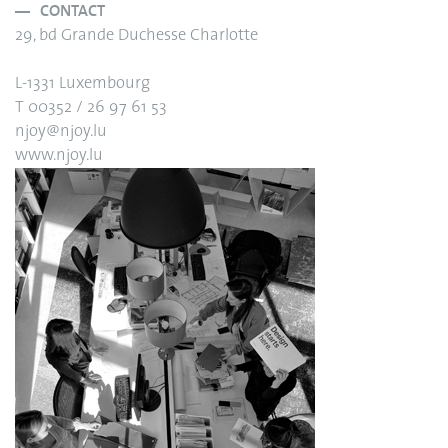
CONTACT
29, bd Grande Duchesse Charlotte
L-1331 Luxembourg
T 00352 / 26 97 61 53
njoy@njoy.lu
www.njoy.lu