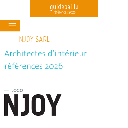
Main
navigation
NJOY SARL
Skip
to
main
Architectes d’intérieur
content
références 2026
LOGO