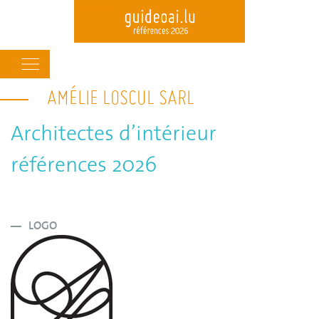
Main
navigation
AMÉLIE LOSCUL SARL
Skip
to
main
Architectes d’intérieur
content
références 2026
LOGO