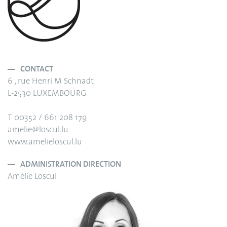
CONTACT
6 , rue Henri M Schnadt
L-2530 LUXEMBOURG
T 00352 / 661 208 179
amelie@loscul.lu
www.amelieloscul.lu
ADMINISTRATION DIRECTION
Amélie Loscul